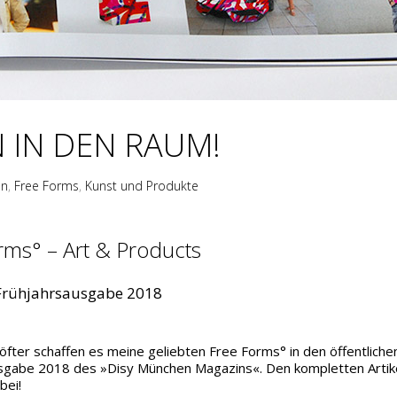
 IN DEN RAUM!
en
,
Free Forms
,
Kunst und Produkte
rms° – Art & Products
Frühjahrsausgabe 2018
fter schaffen es meine geliebten Free Forms° in den öffentlich
ausgabe 2018 des »Disy München Magazins«.
Den kompletten Artike
bei!