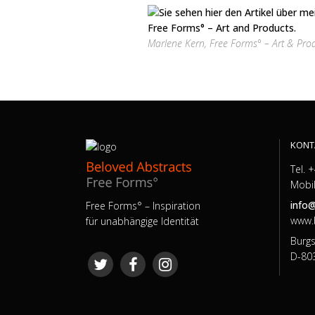
Marlene Kern, Free Forms° – Art & Pr
KONT
Tel. 
Mobil
info
Free Forms° – Inspiration
www.
für unabhängige Identität
Burgs
D-80