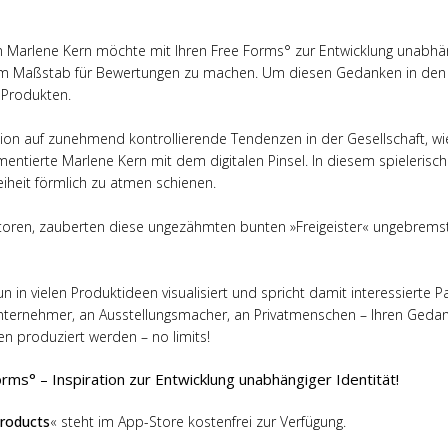
n Marlene Kern möchte mit Ihren Free Forms° zur Entwicklung unabhän
zum Maßstab für Bewertungen zu machen. Um diesen Gedanken in den R
 Produkten.
ion auf zunehmend kontrollierende Tendenzen in der Gesellschaft, wi
mentierte Marlene Kern mit dem digitalen Pinsel. In diesem spieleri
iheit förmlich zu atmen schienen.
toren, zauberten diese ungezähmten bunten »Freigeister« ungebremst
in vielen Produktideen visualisiert und spricht damit interessierte Part
 Unternehmer, an Ausstellungsmacher, an Privatmenschen – Ihren Ged
en produziert werden – no limits!
ms° – Inspiration zur Entwicklung unabhängiger Identität!
Products
« steht im App-Store kostenfrei zur Verfügung.