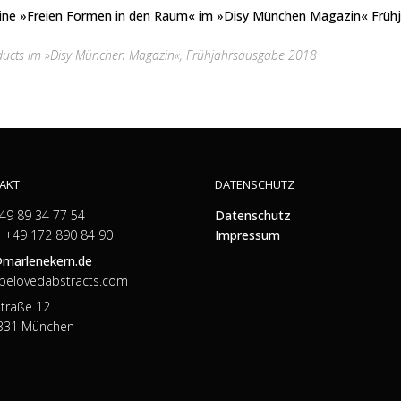
oducts im »Disy München Magazin«, Frühjahrsausgabe 2018
AKT
DATENSCHUTZ
+49 89 34 77 54
Datenschutz
 +49 172 890 84 90
Impressum
@marlenekern.de
belovedabstracts.com
traße 12
331 München